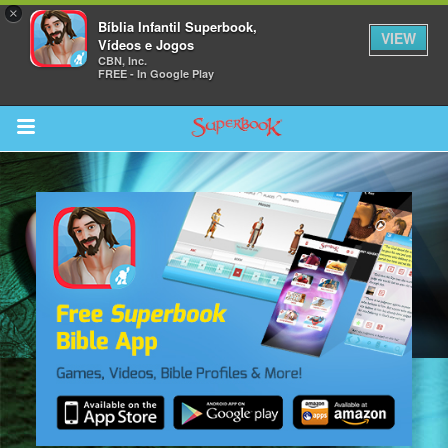
×
Bíblia Infantil Superbook,
VIEW
Vídeos e Jogos
CBN, Inc.
FREE - In Google Play
Return to Content
bra
ios
s