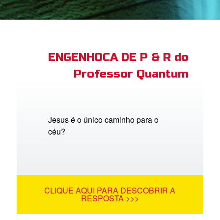
book Bible App
tre-se
ENGENHOCA DE P & R do
Professor Quantum
 o Idioma
Jesus é o único caminho para o
céu?
CLIQUE AQUI PARA DESCOBRIR A
RESPOSTA >>>