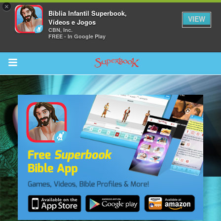
×
Bíblia Infantil Superbook,
VIEW
Vídeos e Jogos
CBN, Inc.
FREE - In Google Play
Return to Content
bra
ios
s