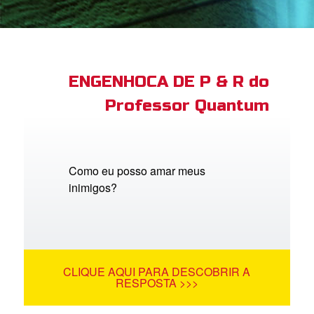
book Bible App
tre-se
ENGENHOCA DE P & R do
Professor Quantum
 o Idioma
Como eu posso amar meus
inimigos?
CLIQUE AQUI PARA DESCOBRIR A
RESPOSTA >>>